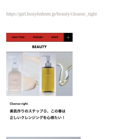
https://girl.houyhnhnm.jp/beauty/cleanse_right